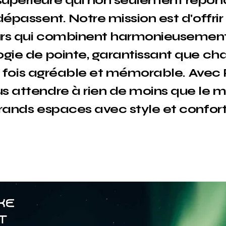
upérieure qui non seulement répond
 dépassent. Notre mission est d'off
urs qui combinent harmonieusement 
ogie de pointe, garantissant que c
à la fois agréable et mémorable. Ave
s attendre à rien de moins que le me
rands espaces avec style et confort