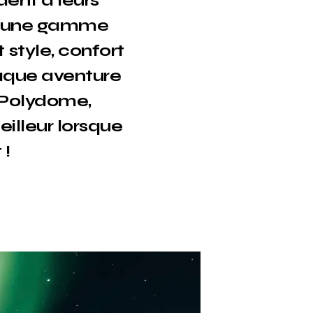
ent à leurs
rir une gamme
style, confort
haque aventure
c Polydome,
illeur lorsque
 !